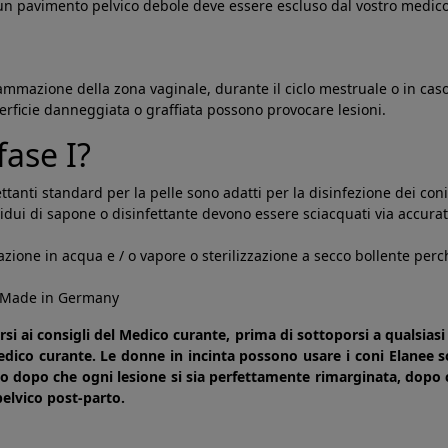
 un pavimento pelvico debole deve essere escluso dal vostro medico p
iammazione della zona vaginale, durante il ciclo mestruale o in cas
uperficie danneggiata o graffiata possono provocare lesioni.
fase I?
ettanti standard per la pelle sono adatti per la disinfezione dei coni
residui di sapone o disinfettante devono essere sciacquati via accu
zzazione in acqua e / o vapore o sterilizzazione a secco bollente pe
- Made in Germany
rsi ai consigli del Medico curante, prima di sottoporsi a qualsia
ico curante. Le donne in incinta possono usare i coni Elanee so
olo dopo che ogni lesione si sia perfettamente rimarginata, dopo 
pelvico post-parto.