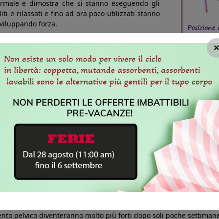
normale e dimostra che si stanno eseguendo gli
iti e rilassati e fino ad ora poco utilizzati stanno
viluppando forza.
gliato disinfettare i coni e lavarsi le mani
o. Questo va fatto inserendo il cono giallo (il più leggero) in vagi
etta. Si può provare il prossimo cono più pesante (verde, poi blu 
uanto forte é il tuo pavimento pelvico e da questo dovrai iniziare 
 si cammina. All'inizio potresti solo essere in grado di trattenere 
ONI ELANEE FASE I.
con istruzioni complete in Italiano, Inglese, Francese e Spagnolo. 
Dott.ssa Irene Lang-Reeves, naturopata e trainer del pavimento pe
uscoli più “segreti” del tuo corpo e a conoscerli.
 in PDF
er allenarsi con i Coni Elanee
 il successo dell'esercizio co
ento pelvico diventeranno molto più forti dopo soli poche settiman