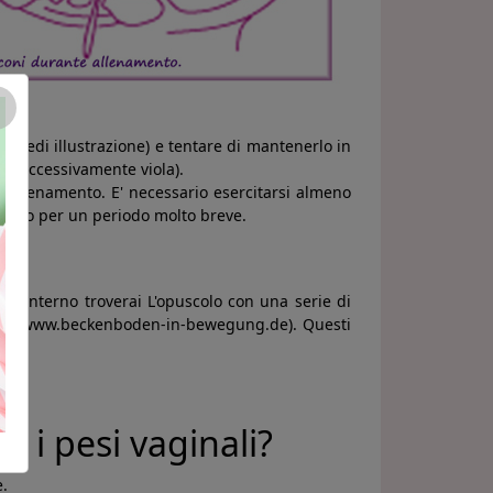
×
na (vedi illustrazione) e tentare di mantenerlo in
e successivamente viola).
l'allenamento. E' necessario esercitarsi almeno
il cono per un periodo molto breve.
All'interno troverai L'opuscolo con una serie di
lvico (www.beckenboden-in-bewegung.de). Questi
n i pesi vaginali?
e.