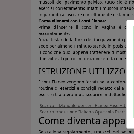
muscoli del pavimento pelvico, tutto ciò é 
esercizi correttamente; infatti i muscoli indebol
imparando a lavorare correttamente e stanno s
Come allenarsi con i coni Elanee:
Prima d'inserire il cono in vagina é consi
accuratamente.
Inizia testando la forza del tuo pavimento pelvic
sede per almeno 1 minuto stando in posisione er
Il cono che puoi appena trattenere ti mostra q
due volte al giorno in posizione eretta o mentre
ISTRUZIONE UTILIZZO C
I coni Elanee vengono forniti nella confezioni 
routine di esercizi e consigli redatto dalla 
esercizi ti aiuteranno a scoprire in dettaglio i m
Scarica il Manuale dei coni Elanee Fase Attiva I
Scarica traduzione Italiano Opuscolo Esercizi p
Come diventa apparente
Se si allena regolarmente , i muscoli del pavim