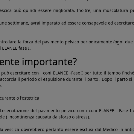
vescica può quindi essere migliorata. Inoltre, una muscolatura pe
une settimane, avrai imparato ad essere consapevole ed esercitare 
 controllare la forza del pavimento pelvico periodicamente (ogni du
i ELANEE fase I.
mente importante?
può esercitare con i coni ELANEE -Fase I per tutto il tempo finché
ccorcia il periodo di espulsione durante il parto . Dopo il parto si
.
urante o l'ostetrica .
 L'esercitazione del pavimento pelvico con i coni ELANEE - Fase I é
e ( incontinenza causata da sforzo o stress).
lla vescica dovrebbero pertanto essere esclusi dal Medico in antici