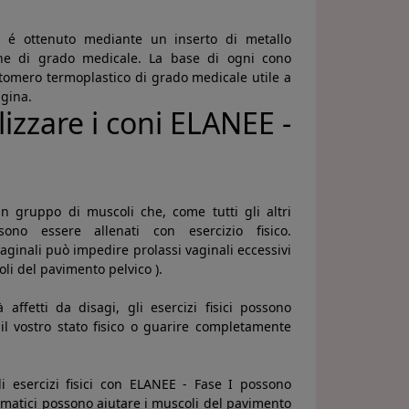
o é ottenuto mediante un inserto di metallo
ene di grado medicale. La base di ogni cono
tomero termoplastico di grado medicale utile a
agina.
izzare i coni ELANEE -
n gruppo di muscoli che, come tutti gli altri
ono essere allenati con esercizio fisico.
vaginali può impedire prolassi vaginali eccessivi
li del pavimento pelvico ).
 affetti da disagi, gli esercizi fisici possono
 il vostro stato fisico o guarire completamente
i esercizi fisici con ELANEE - Fase I possono
stematici possono aiutare i muscoli del pavimento