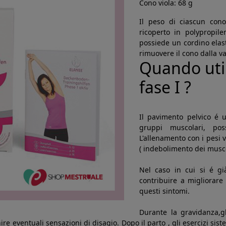
Cono viola: 68 g
Il peso di ciascun con
ricoperto in polypropil
possiede un cordino elas
rimuovere il cono dalla v
Quando util
fase I ?
Il pavimento pelvico é u
gruppi muscolari, poss
L'allenamento con i pesi 
( indebolimento dei musco
Nel caso in cui si é già
contribuire a migliorare
questi sintomi.
Durante la gravidanza,gl
ire eventuali sensazioni di disagio. Dopo il parto , gli esercizi si